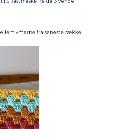
t i 3. fastmaske fra de 3 vende
llem vifterne fra seneste række.