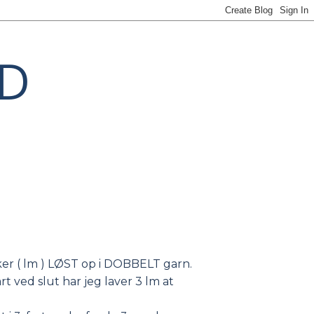
YD
sker ( lm ) LØST op i DOBBELT garn.
t ved slut har jeg laver 3 lm at